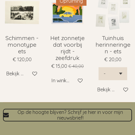
Opruiming
Schimmen -
Het zonnetje
Tuinhuis
monotype
dat voorbij
herinneringe
ets
rijdt -
n - ets
zeefdruk
€ 120,00
€ 20,00
€ 15,00
€ 40,00
Bekijk details
In winkelwagen
Bekijk details
Op de hoogte blijven? Schrijf je hier in voor mijn
nieuwsbrief!