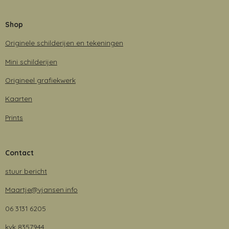
Shop
Originele schilderijen en tekeningen
Mini schilderijen
Origineel grafiekwerk
Kaarten
Prints
Contact
stuur bericht
Maartje@vjansen.info
06 3131 6205
kvk 8357944