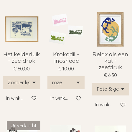
Het kelderluik
Krokodil -
Relax als een
- zeefdruk
linosnede
kat -
zeefdruk
€ 60,00
€ 10,00
€ 6,50
In winkelwagen
In winkelwagen
In winkelwagen
Uitverkocht