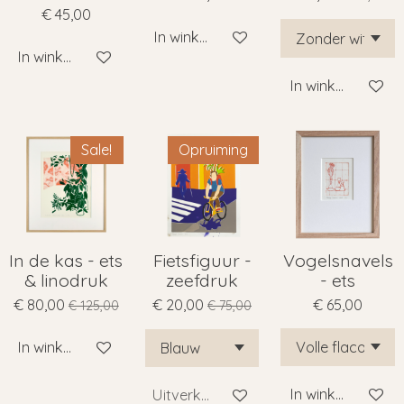
€ 45,00
In winkelwagen
In winkelwagen
In winkelwagen
Sale!
Opruiming
In de kas - ets
Fietsfiguur -
Vogelsnavels
& linodruk
zeefdruk
- ets
€ 80,00
€ 20,00
€ 65,00
€ 125,00
€ 75,00
In winkelwagen
In winkelwagen
Uitverkocht