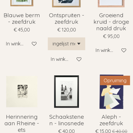
Blauwe berm
Ontspruiten -
Groeiend
- zeefdruk
zeefdruk
kruid - droge
naald druk
€ 45,00
€ 120,00
€ 95,00
In winkelwagen
In winkelwagen
In winkelwagen
Opruiming
Herinnering
Schaakstene
Aleph -
aan Rheine -
n - linosnede
zeefdruk
ets
€ 40,00
€ 15,00
€ 40,00