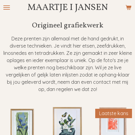
MAARTJE I JANSEN
Ga
direct
naar
Origineel grafiekwerk
de
hoofdinhoud
Deze prenten zijn allemaal met de hand gedrukt, in
diverse technieken. Je vindt hier etsen, zeefdrukken,
linosnedes en tetradrukken. Ze zijn gemaakt in zeer kleine
oplages en ieder exemplaar is uniek. Op de foto's zie je
welke prenten nog beschikbaar zijn. Wil je ze live
vergelijken of gelijk laten inlijsten zodat ie ophang-klaar
bij jou geleverd wordt, neem dan even contact met mij
op, dan regelen we dat zo!
Laatste kans