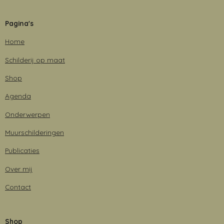
c
s
n
a
e
t
k
t
Pagina's
b
a
e
s
o
g
d
A
Home
o
r
I
p
k
a
n
p
Schilderij op maat
m
Shop
Agenda
Onderwerpen
Muurschilderingen
Publicaties
Over mij
Contact
Shop