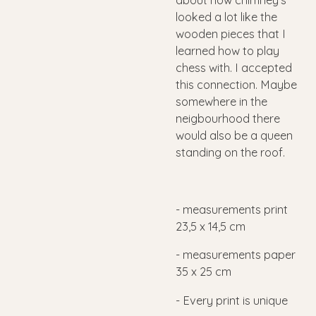
about how chimney's
looked a lot like the
wooden pieces that I
learned how to play
chess with. I accepted
this connection. Maybe
somewhere in the
neigbourhood there
would also be a queen
standing on the roof.
-
measurements print
23,5 x 14,5 cm
-
measurements paper
35 x 25 cm
- Every print is unique