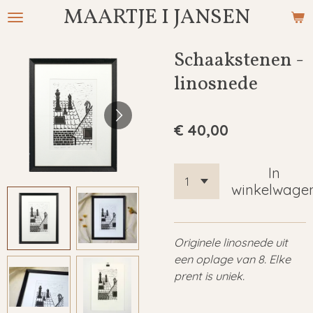
MAARTJE I JANSEN
Ga
direct
naar
Schaakstenen -
de
linosnede
hoofdinhoud
€ 40,00
In
winkelwage
Originele linosnede uit
een oplage van 8. Elke
prent is uniek.