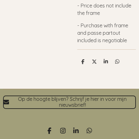
- Price does not include
the frame
- Purchase with frame
and passe partout
included is negotiable
D
D
S
D
e
e
h
e
l
e
a
l
e
l
r
e
n
e
n
Op de hoogte blijven? Schrijf je hier in voor mijn
nieuwsbrief!
F
I
L
W
a
n
i
h