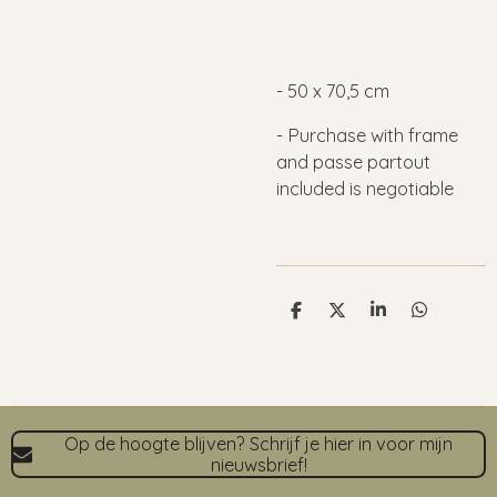
- 50 x 70,5 cm
- Purchase with frame
and passe partout
included is negotiable
D
D
S
D
e
e
h
e
l
e
a
l
e
l
r
e
n
e
n
Op de hoogte blijven? Schrijf je hier in voor mijn
nieuwsbrief!