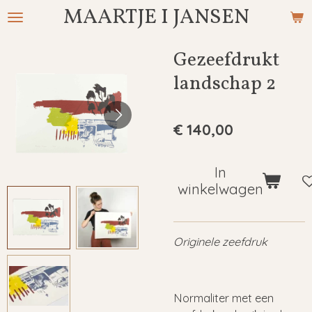
MAARTJE I JANSEN
Ga
direct
naar
Gezeefdrukt
de
landschap 2
hoofdinhoud
€ 140,00
In
winkelwagen
Originele zeefdruk
Normaliter met een