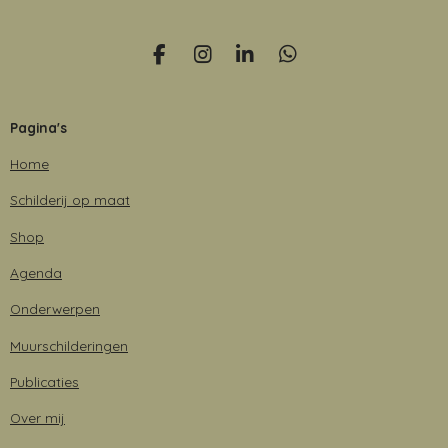
F
I
L
W
a
n
i
h
c
s
n
a
e
t
k
t
Pagina's
b
a
e
s
o
g
d
A
Home
o
r
I
p
k
a
n
p
Schilderij op maat
m
Shop
Agenda
Onderwerpen
Muurschilderingen
Publicaties
Over mij