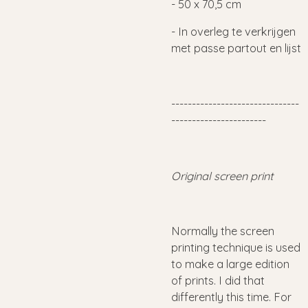
- 50 x 70,5 cm
- In overleg te verkrijgen
met passe partout en lijst
-------------------------------
-----------------------
Original screen print
Normally the screen
printing technique is used
to make a large edition
of prints. I did that
differently this time. For