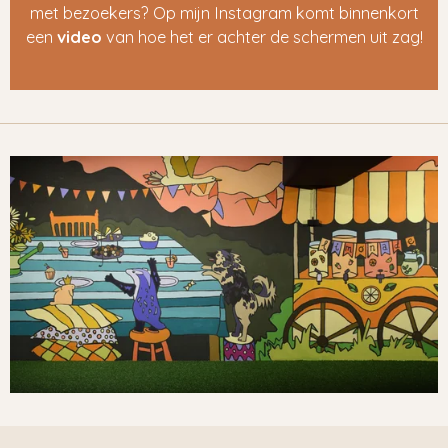
met bezoekers? Op mijn Instagram komt binnenkort
een
video
van hoe het er achter de schermen uit zag!