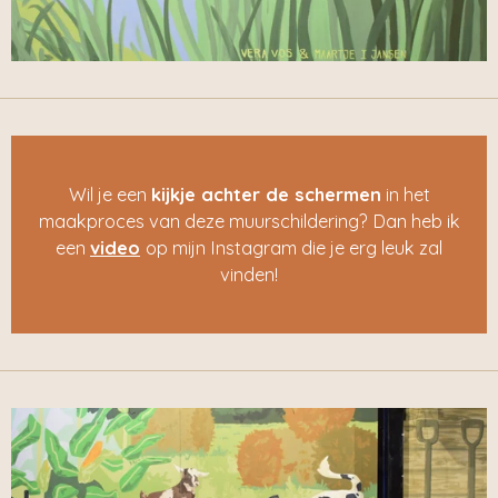
Wil je een
kijkje achter de schermen
in het
maakproces van deze muurschildering? Dan heb ik
een
video
op mijn Instagram die je erg leuk zal
vinden!