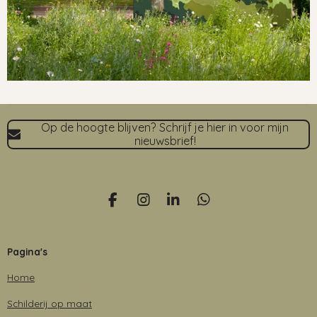
Op de hoogte blijven? Schrijf je hier in voor mijn
nieuwsbrief!
F
I
L
W
a
n
i
h
c
s
n
a
e
t
k
t
Pagina's
b
a
e
s
o
g
d
A
Home
o
r
I
p
k
a
n
p
Schilderij op maat
m