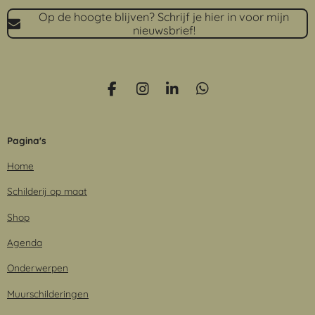
Op de hoogte blijven? Schrijf je hier in voor mijn
nieuwsbrief!
F
I
L
W
a
n
i
h
c
s
n
a
e
t
k
t
Pagina's
b
a
e
s
o
g
d
A
Home
o
r
I
p
k
a
n
p
Schilderij op maat
m
Shop
Agenda
Onderwerpen
Muurschilderingen