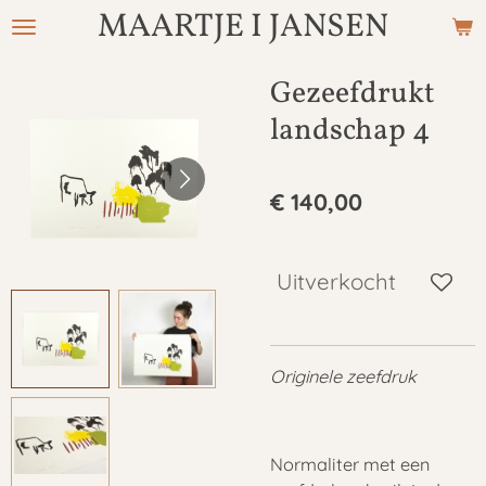
MAARTJE I JANSEN
Ga
direct
naar
Gezeefdrukt
de
landschap 4
hoofdinhoud
€ 140,00
Uitverkocht
Originele zeefdruk
Normaliter met een