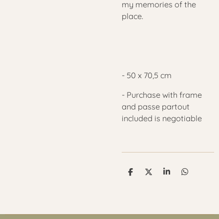
my memories of the
place.
- 50 x 70,5 cm
- Purchase with frame
and passe partout
included is negotiable
D
D
S
D
e
e
h
e
l
e
a
l
e
l
r
e
n
e
n