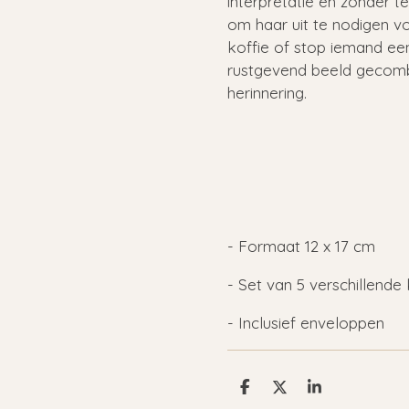
interpretatie en zonder te
om haar uit te nodigen v
koffie of stop iemand ee
rustgevend beeld gecom
herinnering.
- Formaat 12 x 17 cm
- Set van 5 verschillende
- Inclusief enveloppen
D
D
S