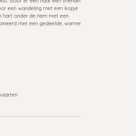
kst. Stuur er een naar een vriendin
oor een wandeling met een kopje
n hart onder de riem met een
bineerd met een gedeelde, warme
 kaarten