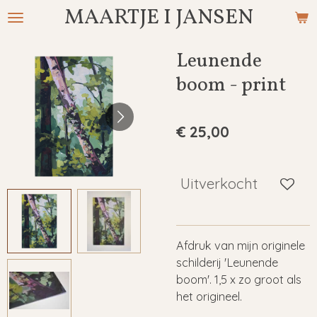
MAARTJE I JANSEN
Ga
direct
naar
Leunende
de
boom - print
hoofdinhoud
€ 25,00
Uitverkocht
Afdruk van mijn originele
schilderij 'Leunende
boom'. 1,5 x zo groot als
het origineel.