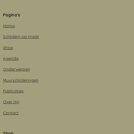
a
n
i
h
c
s
n
a
e
t
k
t
Pagina's
b
a
e
s
o
g
d
A
Home
o
r
I
p
k
a
n
p
Schilderij op maat
m
Shop
Agenda
Onderwerpen
Muurschilderingen
Publicaties
Over mij
Contact
Shop