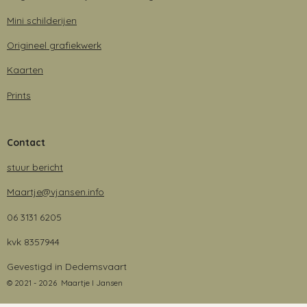
Mini schilderijen
Origineel grafiekwerk
Kaarten
Prints
Contact
stuur bericht
Maartje@vjansen.info
06 3131 6205
kvk 8357944
Gevestigd in Dedemsvaart
© 2021 - 2026 Maartje I Jansen