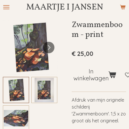
MAARTJE I JANSEN
Ga
direct
naar
Zwammenboo
de
m - print
hoofdinhoud
€ 25,00
In
winkelwagen
Afdruk van mijn originele
schilderij
'Zwammenboom'. 1,5 x zo
groot als het origineel.