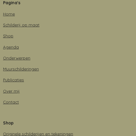
Pagina's
b
a
e
s
o
g
d
A
Home
o
r
I
p
k
a
n
p
Schilderij op maat
m
Shop
Agenda
Onderwerpen
Muurschilderingen
Publicaties
Over mij
Contact
Shop
Originele schilderijen en tekeningen