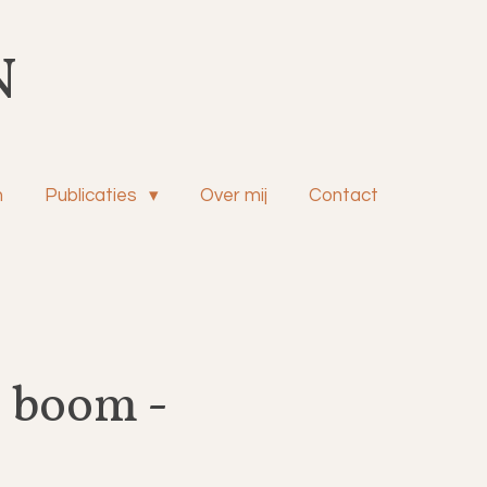
N
n
Publicaties
Over mij
Contact
 boom -