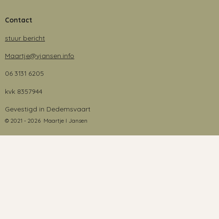
Contact
stuur bericht
Maartje@vjansen.info
06 3131 6205
kvk 8357944
Gevestigd in Dedemsvaart
© 2021 - 2026 Maartje I Jansen