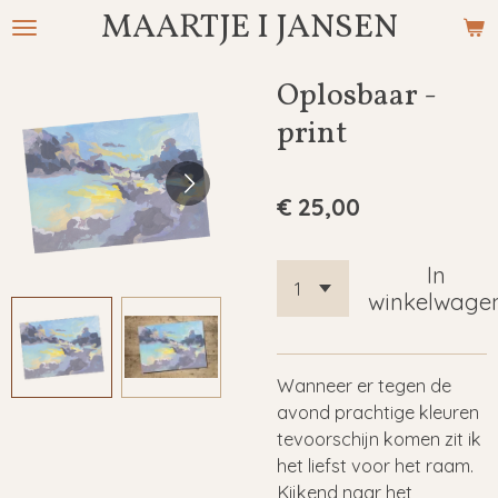
MAARTJE I JANSEN
Ga
direct
naar
Oplosbaar -
de
print
hoofdinhoud
€ 25,00
In
winkelwage
Wanneer er tegen de
avond prachtige kleuren
tevoorschijn komen zit ik
het liefst voor het raam.
Kijkend naar het