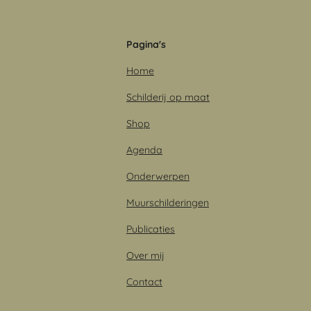
a
n
i
h
c
s
n
a
e
t
k
t
Pagina's
b
a
e
s
o
g
d
Home
o
r
I
p
k
a
n
p
Schilderij op maat
m
Shop
Agenda
Onderwerpen
Muurschilderingen
Publicaties
Over mij
Contact