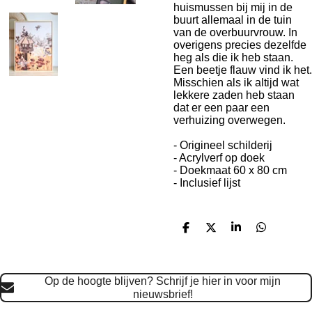
huismussen bij mij in de
buurt allemaal in de tuin
van de overbuurvrouw. In
overigens precies dezelfde
heg als die ik heb staan.
Een beetje flauw vind ik het.
Misschien als ik altijd wat
lekkere zaden heb staan
dat er een paar een
verhuizing overwegen.
- Origineel schilderij
- Acrylverf op doek
- Doekmaat 60 x 80 cm
- Inclusief lijst
D
D
S
D
e
e
h
e
l
e
a
l
e
l
r
e
n
e
n
Op de hoogte blijven? Schrijf je hier in voor mijn
nieuwsbrief!