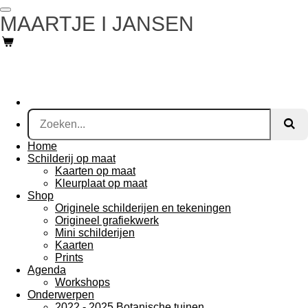
Ga
MAARTJE I JANSEN
direct
naar
de
hoofdinhoud
Home
Schilderij op maat
Kaarten op maat
Kleurplaat op maat
Shop
Originele schilderijen en tekeningen
Origineel grafiekwerk
Mini schilderijen
Kaarten
Prints
Agenda
Workshops
Onderwerpen
2022 - 2025 Botanische tuinen