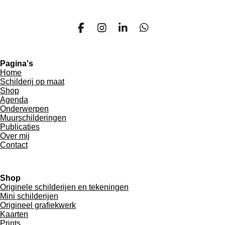
F
I
L
W
a
n
i
h
c
s
n
a
e
t
k
t
Pagina's
b
a
e
s
Home
o
g
d
A
Schilderij op maat
o
r
I
p
Shop
k
a
n
p
Agenda
m
Onderwerpen
Muurschilderingen
Publicaties
Over mij
Contact
Shop
Originele schilderijen en tekeningen
Mini schilderijen
Origineel grafiekwerk
Kaarten
Prints