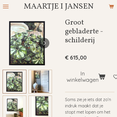
MAARTJE I JANSEN
Ga
direct
naar
Groot
de
gebladerte -
hoofdinhoud
schilderij
€ 615,00
In
winkelwagen
Soms zie je iets dat zo’n
indruk maakt dat je
stopt met lopen om het