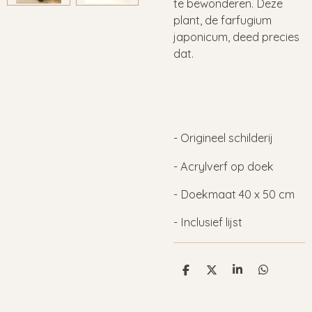
te bewonderen. Deze
plant, de farfugium
japonicum, deed precies
dat.
- Origineel schilderij
- Acrylverf op doek
- Doekmaat 40 x 50 cm
- Inclusief lijst
D
D
S
D
e
e
h
e
l
e
a
l
e
l
r
e