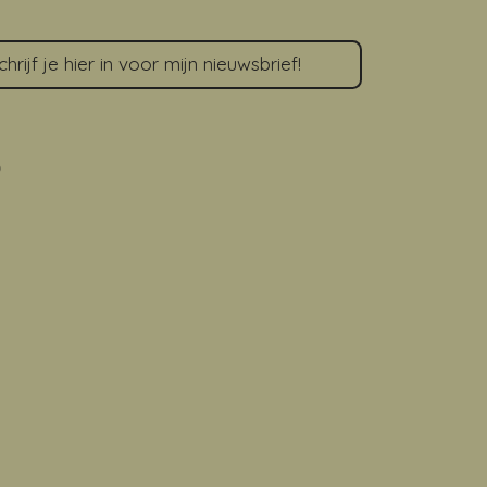
rijf je hier in voor mijn nieuwsbrief!
W
A