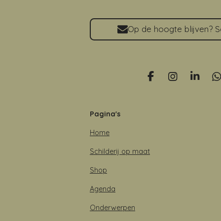
Op de hoogte blijven? Sch
F
I
L
a
n
i
h
c
s
n
a
e
t
k
t
Pagina's
b
a
e
s
o
g
d
Home
o
r
I
p
k
a
n
p
Schilderij op maat
m
Shop
Agenda
Onderwerpen