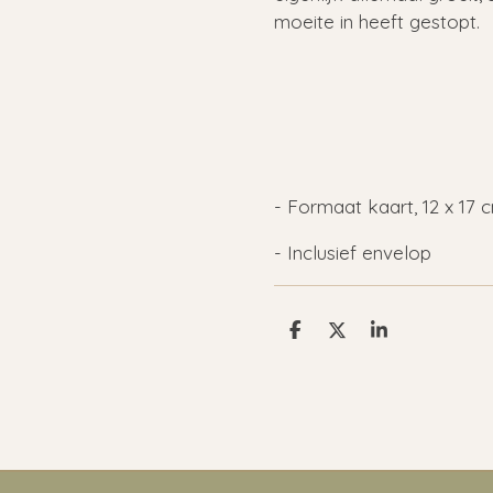
moeite in heeft gestopt.
- Formaat kaart, 12 x 17 
- Inclusief envelop
D
D
S
e
e
h
l
e
a
e
l
r
n
e