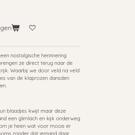
agen
een nostalgische herinnering
brengen ze direct terug naar de
ijk. Waarbij we door veld na veld
jes van de klaprozen dansden
en.
 hun blaadjes kwijt maar deze
and een glimlach en kijk onderweg
 om je heen wat voor moois er
, soms zonder dat iemand daar