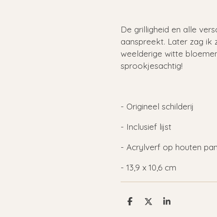
De grilligheid en alle vers
aanspreekt. Later zag ik 
weelderige witte bloemen
sprookjesachtig!
- Origineel schilderij
- Inclusief lijst
- Acrylverf op houten pa
- 13,9 x 10,6 cm
D
D
S
e
e
h