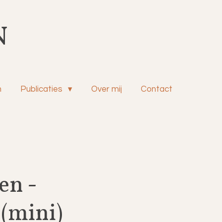
N
n
Publicaties
Over mij
Contact
en -
 (mini)