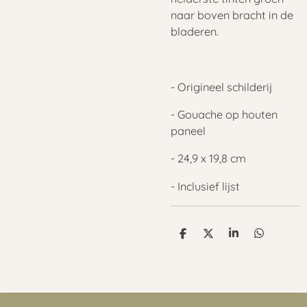
naar boven bracht in de
bladeren.
- Origineel schilderij
- Gouache op houten
paneel
- 24,9 x 19,8 cm
- Inclusief lijst
D
D
S
D
e
e
h
e
l
e
a
l
e
l
r
e
n
e
n