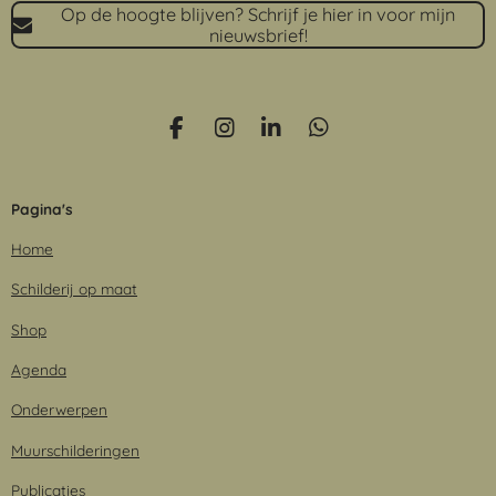
Op de hoogte blijven? Schrijf je hier in voor mijn
nieuwsbrief!
F
I
L
W
a
n
i
h
c
s
n
a
e
t
k
t
Pagina's
b
a
e
s
o
g
d
A
Home
o
r
I
p
k
a
n
p
Schilderij op maat
m
Shop
Agenda
Onderwerpen
Muurschilderingen
Publicaties