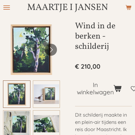
MAARTJE I JANSEN
Ga
direct
naar
Wind in de
de
berken -
hoofdinhoud
schilderij
€ 210,00
In
winkelwagen
Dit schilderij maakte in
en plein-air tijdens een
reis door Maastricht. Ik