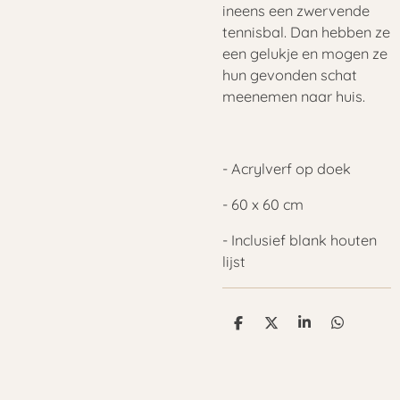
ineens een zwervende
tennisbal. Dan hebben ze
een gelukje en mogen ze
hun gevonden schat
meenemen naar huis.
- Acrylverf op doek
- 60 x 60 cm
- Inclusief blank houten
lijst
D
D
S
D
e
e
h
e
l
e
a
l
e
l
r
e
n
e
n