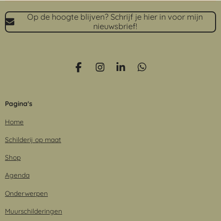
Op de hoogte blijven? Schrijf je hier in voor mijn
nieuwsbrief!
F
I
L
W
a
n
i
h
c
s
n
a
e
t
k
t
Pagina's
b
a
e
s
o
g
d
A
Home
o
r
I
p
k
a
n
p
Schilderij op maat
m
Shop
Agenda
Onderwerpen
Muurschilderingen