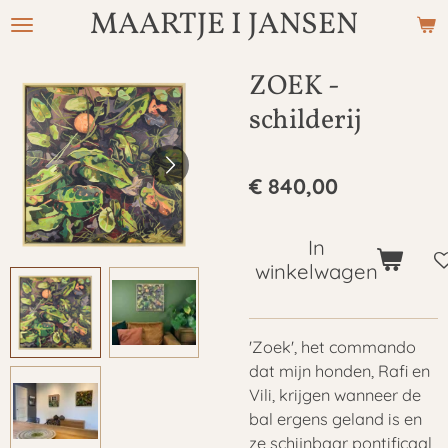
MAARTJE I JANSEN
Ga
direct
naar
ZOEK -
de
schilderij
hoofdinhoud
€ 840,00
In
winkelwagen
'Zoek', het commando
dat mijn honden, Rafi en
Vili, krijgen wanneer de
bal ergens geland is en
ze schijnbaar pontificaal