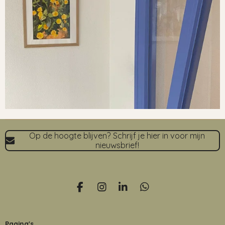
Op de hoogte blijven? Schrijf je hier in voor mijn
nieuwsbrief!
F
I
L
W
a
n
i
h
c
s
n
a
e
t
k
t
Pagina's