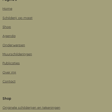
b
a
e
s
o
g
d
A
Home
o
r
I
p
k
a
n
p
Schilderij op maat
m
Shop
Agenda
Onderwerpen
Muurschilderingen
Publicaties
Over mij
Contact
Shop
Originele schilderijen en tekeningen