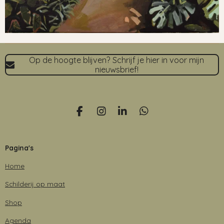
Op de hoogte blijven? Schrijf je hier in voor mijn
nieuwsbrief!
F
I
L
W
a
n
i
h
c
s
n
a
e
t
k
t
Pagina's
b
a
e
s
o
g
d
A
Home
o
r
I
p
k
a
n
p
Schilderij op maat
m
Shop
Agenda