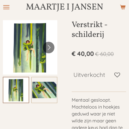
MAARTJE I JANSEN
Ga
direct
naar
Verstrikt -
de
schilderij
hoofdinhoud
€ 40,00
€ 60,00
Uitverkocht
Mentaal gesloopt.
Machteloos in hoekjes
geduwd waar je niet
wilde zijn maar geen
andere keus had dan te