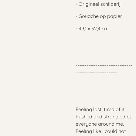
- Origineel schilderij
- Gouache op papier
- 49,1 x 32,4 cm
-------------------------------
-----------------------
Feeling lost, tired of it.
Pushed and strangled by
everyone around me.
Feeling like I could not