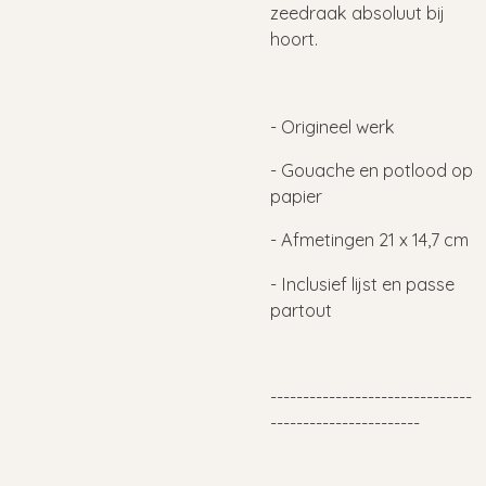
zeedraak absoluut bij
hoort.
- Origineel werk
- Gouache en potlood op
papier
- Afmetingen 21 x 14,7 cm
- Inclusief lijst en passe
partout
-------------------------------
-----------------------