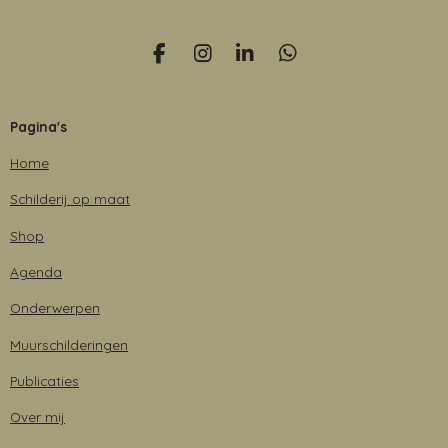
F
I
L
W
a
n
i
h
c
s
n
a
e
t
k
t
Pagina's
b
a
e
s
o
g
d
A
Home
o
r
I
p
k
a
n
p
Schilderij op maat
m
Shop
Agenda
Onderwerpen
Muurschilderingen
Publicaties
Over mij