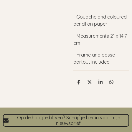
- Gouache and coloured
pencil on paper
- M
easurements 21 x 14,7
cm
- Frame and passe
partout included
D
D
S
D
e
e
h
e
l
e
a
l
e
l
r
e
n
e
n
Op de hoogte blijven? Schrijf je hier in voor mijn
nieuwsbrief!