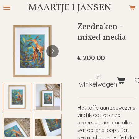
MAARTJE I JANSEN
Ga
direct
naar
Zeedraken -
de
mixed media
hoofdinhoud
€ 200,00
In
winkelwagen
Het toffe aan zeewezens
vind ik dat ze er zo
anders uit zien dan alles
wat op land loopt. Dat
begint al door het feit dat